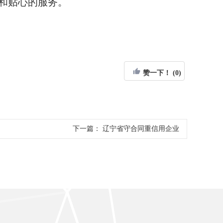
和贴心的服务。
赞一下！ (0)
下一篇：
辽宁省守合同重信用企业