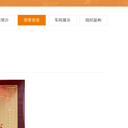
司简介
荣誉资质
车间展示
组织架构