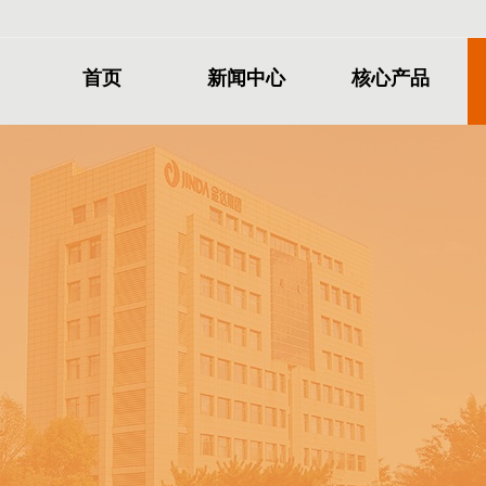
首页
新闻中心
核心产品