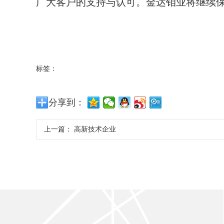
广大客户的支持与认可。金达钼业将继续
标签：
分享到：
上一篇：
高新技术企业