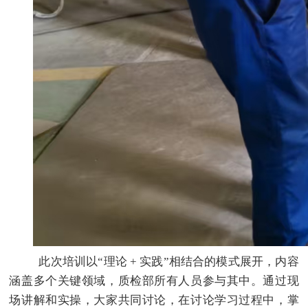
此次培训以“理论 + 实践”相结合的模式展开，内容
涵盖多个关键领域，质检部所有人员参与其中。通过现
场讲解和实操，大家共同讨论，在讨论学习过程中，掌