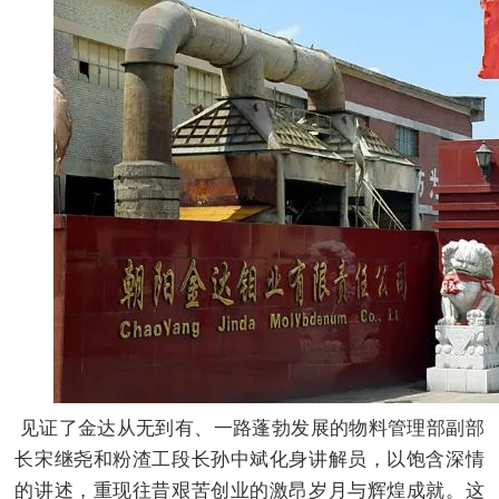
见证了金达从无到有、一路蓬勃发展的物料管理部副部
长宋继尧和粉渣工段长孙中斌化身讲解员，以饱含深情
的讲述，重现往昔艰苦创业的激昂岁月与辉煌成就。这